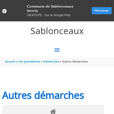
Panneau de gestion des cookies
Commune de Sablonceaux
Neocity
Télécharger
GRATUITE - Sur le Google Play
Aller au contenu
Aller au pied de page
Sablonceaux
MENU
PRINCIPAL
Accueil
Vie quotidienne
Démarches
Autres démarches
Autres démarches