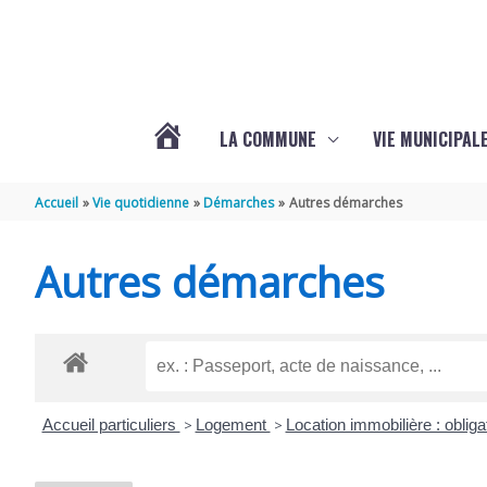
Aller au contenu
Aller au pied de page
LA COMMUNE
VIE MUNICIPAL
ACTUALITÉS
Accueil
Vie quotidienne
Démarches
Autres démarches
DE
Autres démarches
SABLONCEAUX
Accueil particuliers
>
Logement
>
Location immobilière : obligat