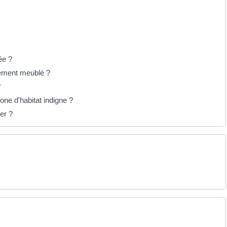
ée ?
ogement meublé ?
?
one d'habitat indigne ?
er ?