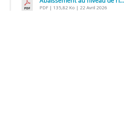
Abaissement au niveau de risque modéré de l’Influenza aviaire
PDF
| 135,82 Ko
| 22 Avril 2026