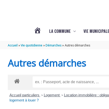
Aller au contenu
Aller au pied de page
LA COMMUNE
VIE MUNICIPAL
ACTUALITÉS
Accueil
Vie quotidienne
Démarches
Autres démarches
DE
Autres démarches
SABLONCEAUX
Accueil particuliers
>
Logement
>
Location immobilière : obligat
logement à louer ?