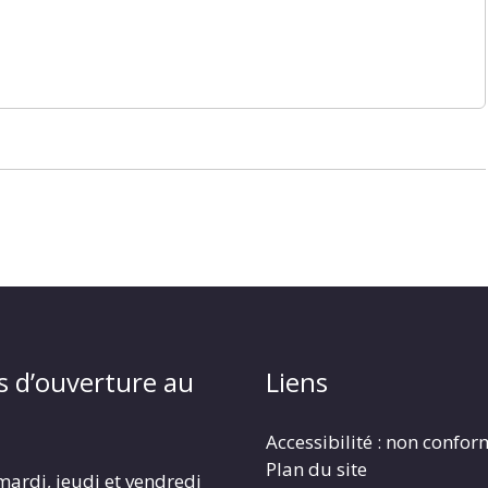
s d’ouverture au
Liens
Accessibilité : non confo
Plan du site
mardi, jeudi et vendredi