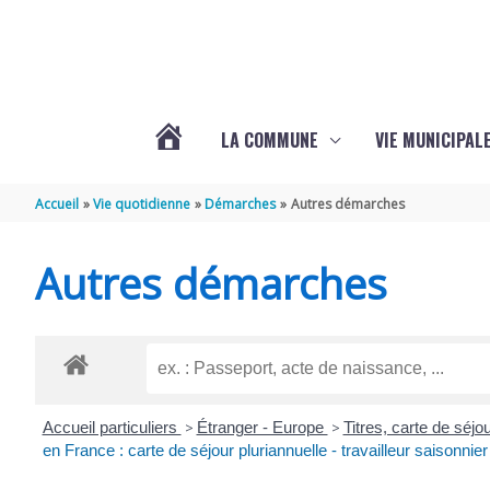
Aller au contenu
Aller au pied de page
LA COMMUNE
VIE MUNICIPAL
ACTUALITÉS
Accueil
Vie quotidienne
Démarches
Autres démarches
DE
Autres démarches
SABLONCEAUX
Accueil particuliers
>
Étranger - Europe
>
Titres, carte de séj
en France : carte de séjour pluriannuelle - travailleur saisonnier