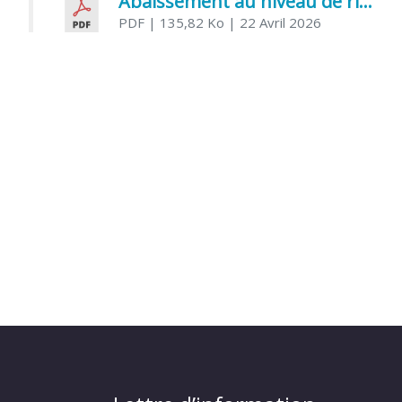
Abaissement au niveau de risque modéré de l’Influenza aviaire
PDF
| 135,82 Ko
| 22 Avril 2026