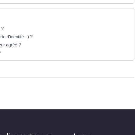
 ?
te d'identité...) ?
eur agréé ?
?