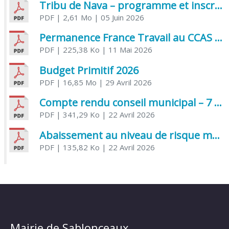
Tribu de Nava – programme et inscriptions été 2026
PDF
| 2,61 Mo
| 05 Juin 2026
Permanence France Travail au CCAS de Saujon Juin 2026
PDF
| 225,38 Ko
| 11 Mai 2026
Budget Primitif 2026
PDF
| 16,85 Mo
| 29 Avril 2026
Compte rendu conseil municipal – 7 avril 2026
PDF
| 341,29 Ko
| 22 Avril 2026
Abaissement au niveau de risque modéré de l’Influenza aviaire
PDF
| 135,82 Ko
| 22 Avril 2026
Mairie de Sablonceaux