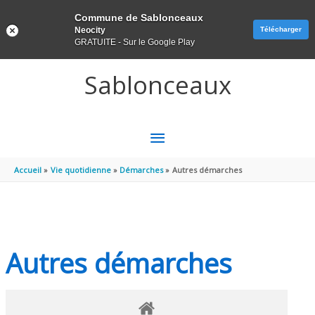
Panneau de gestion des cookies
Commune de Sablonceaux
Neocity
Télécharger
GRATUITE - Sur le Google Play
Aller au contenu
Aller au pied de page
Sablonceaux
MENU
PRINCIPAL
Accueil
Vie quotidienne
Démarches
Autres démarches
Autres démarches