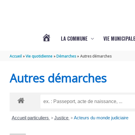
Aller au contenu
Aller au pied de page
LA COMMUNE
VIE MUNICIPAL
ACTUALITÉS
Accueil
Vie quotidienne
Démarches
Autres démarches
DE
Autres démarches
SABLONCEAUX
Accueil particuliers
>
Justice
>
Acteurs du monde judiciaire