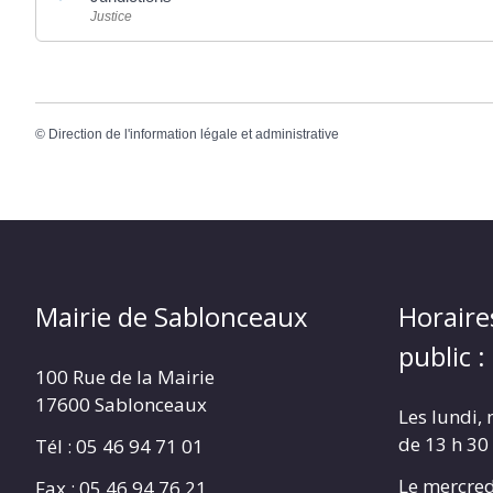
Justice
©
Direction de l'information légale et administrative
Mairie de Sablonceaux
Horaire
public :
100 Rue de la Mairie
17600 Sablonceaux
Les lundi, 
de 13 h 30
Tél : 05 46 94 71 01
Le mercred
Fax : 05 46 94 76 21