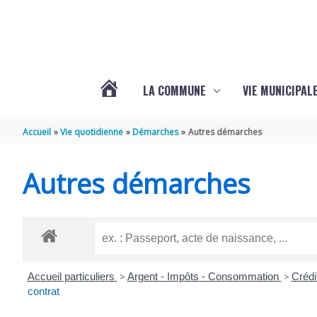
Aller au contenu
Aller au pied de page
LA COMMUNE
VIE MUNICIPAL
ACTUALITÉS
Accueil
Vie quotidienne
Démarches
Autres démarches
DE
Autres démarches
SABLONCEAUX
Accueil particuliers
>
Argent - Impôts - Consommation
>
Crédi
contrat