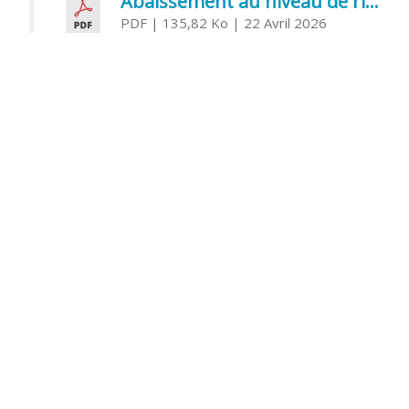
Abaissement au niveau de risque modéré de l’Influenza aviaire
PDF
| 135,82 Ko
| 22 Avril 2026