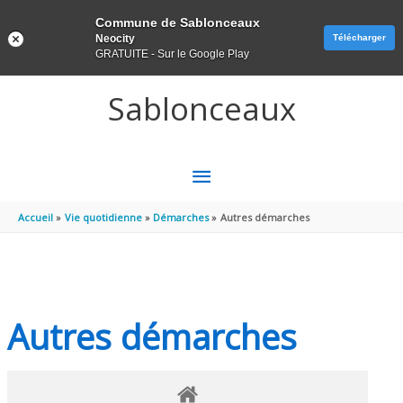
Panneau de gestion des cookies
Commune de Sablonceaux
Neocity
Télécharger
GRATUITE - Sur le Google Play
Aller au contenu
Aller au pied de page
Sablonceaux
MENU
PRINCIPAL
Accueil
Vie quotidienne
Démarches
Autres démarches
Autres démarches