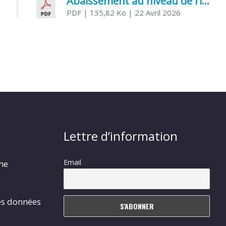
Abaissement au niveau de risque modéré de l’Influenza aviaire
PDF
| 135,82 Ko
| 22 Avril 2026
Lettre d’information
Email
rme
es données