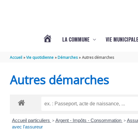
Aller au contenu
Aller au pied de page
LA COMMUNE
VIE MUNICIPAL
ACTUALITÉS
Accueil
Vie quotidienne
Démarches
Autres démarches
DE
Autres démarches
SABLONCEAUX
Accueil particuliers
>
Argent - Impôts - Consommation
>
Assur
avec l'assureur