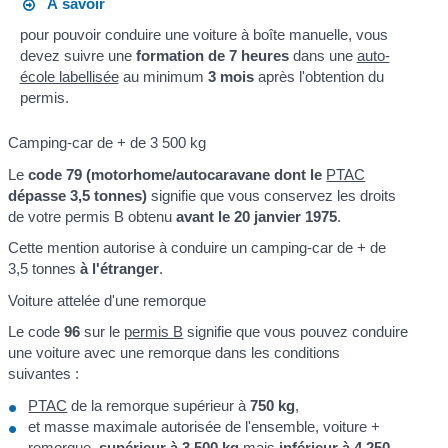
À savoir
pour pouvoir conduire une voiture à boîte manuelle, vous
devez suivre une
formation de 7 heures
dans une
auto-
école labellisée
au minimum
3 mois
après l'obtention du
permis.
Camping-car de + de 3 500 kg
Le
code 79 (motorhome/autocaravane dont le
PTAC
dépasse 3,5 tonnes)
signifie que vous conservez les droits
de votre permis B obtenu
avant le 20 janvier 1975
.
Cette mention autorise à conduire un camping-car de + de
3,5 tonnes
à l'étranger
.
Voiture attelée d'une remorque
Le code
96
sur le
permis B
signifie que vous pouvez conduire
une voiture avec une remorque dans les conditions
suivantes :
PTAC
de la remorque supérieur à
750 kg
,
et masse maximale autorisée de l'ensemble, voiture +
remorque,
supérieur à 3 500 kg
mais
inférieur à 4 250