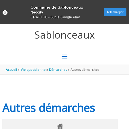
Panneau de gestion des cookies
Commune de Sablonceaux
Neocity
Télécharger
GRATUITE - Sur le Google Play
Aller au contenu
Aller au pied de page
Sablonceaux
MENU
PRINCIPAL
Accueil
Vie quotidienne
Démarches
Autres démarches
Autres démarches