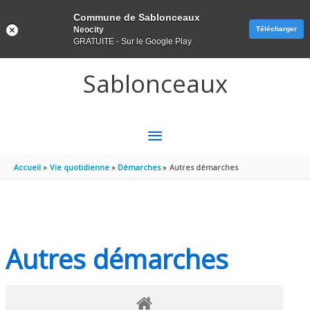
Panneau de gestion des cookies
Commune de Sablonceaux
Neocity
Télécharger
GRATUITE - Sur le Google Play
Aller au contenu
Aller au pied de page
Sablonceaux
MENU
PRINCIPAL
Accueil
Vie quotidienne
Démarches
Autres démarches
Autres démarches