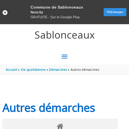
Panneau de gestion des cookies
Commune de Sablonceaux
Neocity
Télécharger
GRATUITE - Sur le Google Play
Aller au contenu
Aller au pied de page
Sablonceaux
MENU
PRINCIPAL
Accueil
Vie quotidienne
Démarches
Autres démarches
Autres démarches