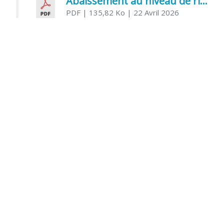
Abaissement au niveau de risque modéré de l’Influenza aviaire
PDF
| 135,82 Ko
| 22 Avril 2026