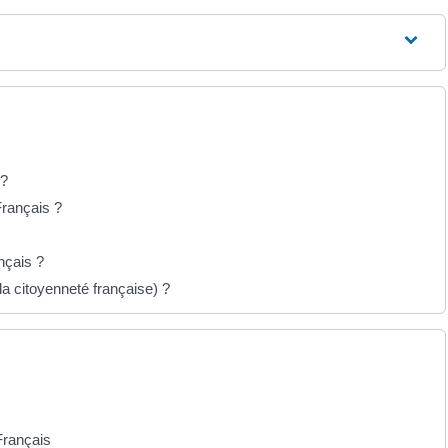
 ?
rançais ?
nçais ?
la citoyenneté française) ?
Français