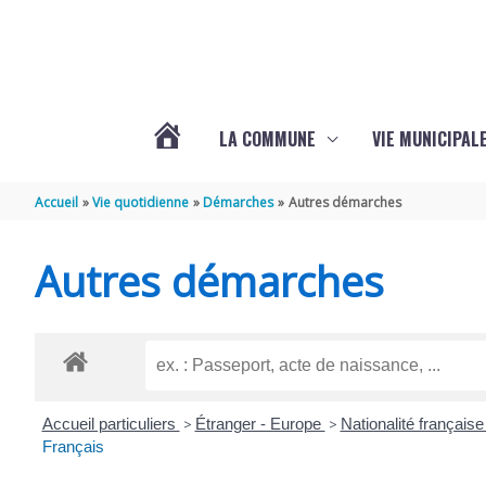
Aller au contenu
Aller au pied de page
LA COMMUNE
VIE MUNICIPAL
ACTUALITÉS
Accueil
Vie quotidienne
Démarches
Autres démarches
DE
Autres démarches
SABLONCEAUX
Accueil particuliers
>
Étranger - Europe
>
Nationalité français
Français