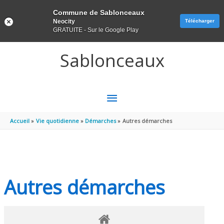
Panneau de gestion des cookies
Commune de Sablonceaux
Neocity
Télécharger
GRATUITE - Sur le Google Play
Aller au contenu
Aller au pied de page
Sablonceaux
MENU
PRINCIPAL
Accueil
Vie quotidienne
Démarches
Autres démarches
Autres démarches