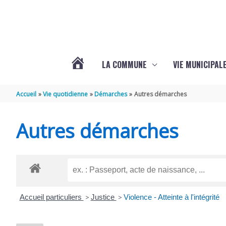
Aller au contenu
Aller au pied de page
LA COMMUNE
VIE MUNICIPAL
ACTUALITÉS
Accueil
Vie quotidienne
Démarches
Autres démarches
DE
Autres démarches
SABLONCEAUX
Accueil particuliers
>
Justice
>
Violence - Atteinte à l'intégrité