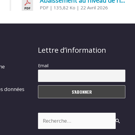
Abaissement au niveau de risque modéré de l’Influenza aviaire
PDF
| 135,82 Ko
| 22 Avril 2026
Lettre d’information
Email
rme
es données
Rechercher :