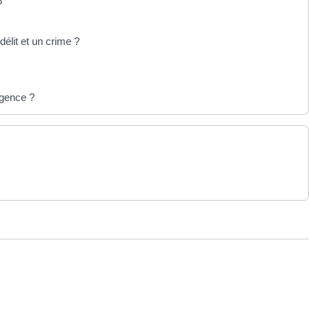
?
délit et un crime ?
rgence ?