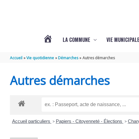
Aller au contenu
Aller au pied de page
LA COMMUNE
VIE MUNICIPAL
ACTUALITÉS
Accueil
Vie quotidienne
Démarches
Autres démarches
DE
Autres démarches
SABLONCEAUX
Accueil particuliers
>
Papiers - Citoyenneté - Élections
>
Chang