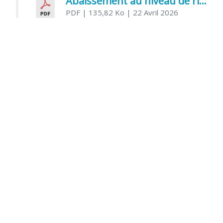
Abaissement au niveau de risque modéré de l’Influenza aviaire
PDF
| 135,82 Ko
| 22 Avril 2026