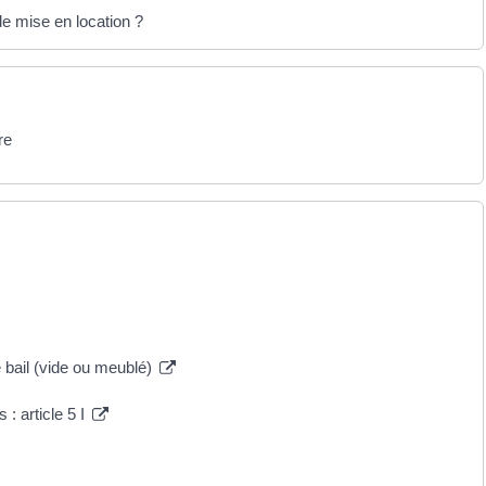
de mise en location ?
re
e bail (vide ou meublé)
 : article 5 I