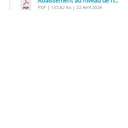
Abaissement au niveau de risque modéré de l’Influenza aviaire
PDF
| 135,82 Ko
| 22 Avril 2026