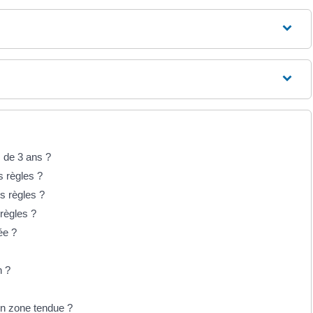
s de 3 ans ?
s règles ?
s règles ?
 règles ?
ée ?
n ?
en zone tendue ?