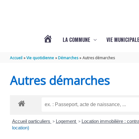
Aller au contenu
Aller au pied de page
LA COMMUNE
VIE MUNICIPAL
ACTUALITÉS
Accueil
Vie quotidienne
Démarches
Autres démarches
DE
Autres démarches
SABLONCEAUX
Accueil particuliers
>
Logement
>
Location immobilière : contra
location)