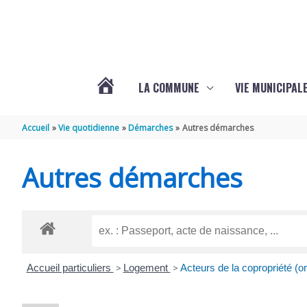
Aller au contenu
Aller au pied de page
LA COMMUNE
VIE MUNICIPAL
ACTUALITÉS
Accueil
Vie quotidienne
Démarches
Autres démarches
DE
Autres démarches
SABLONCEAUX
Accueil particuliers
>
Logement
>
Acteurs de la copropriété (or