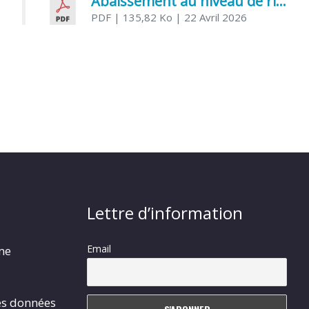
Abaissement au niveau de risque modéré de l’Influenza aviaire
PDF
| 135,82 Ko
| 22 Avril 2026
Lettre d’information
Email
rme
es données