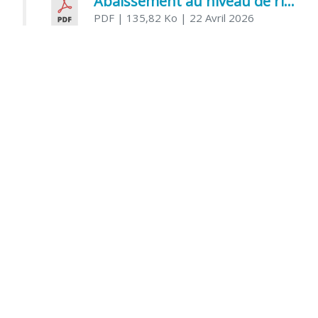
Abaissement au niveau de risque modéré de l’Influenza aviaire
PDF
| 135,82 Ko
| 22 Avril 2026