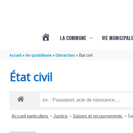
Aller au contenu
Aller au pied de page
LA COMMUNE
VIE MUNICIPAL
ACTUALITÉS
Accueil
Vie quotidienne
Démarches
État civil
DE
État civil
SABLONCEAUX
Accueil particuliers
>
Justice
>
Saisies et recouvrements
>
Sa