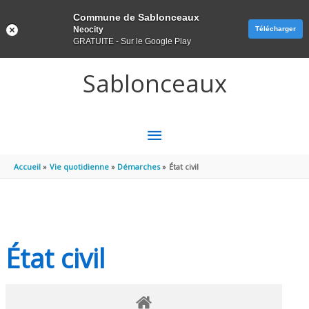
Panneau de gestion des cookies
Commune de Sablonceaux
Neocity
Télécharger
GRATUITE - Sur le Google Play
Aller au contenu
Aller au pied de page
Sablonceaux
MENU
PRINCIPAL
Accueil
Vie quotidienne
Démarches
État civil
État civil