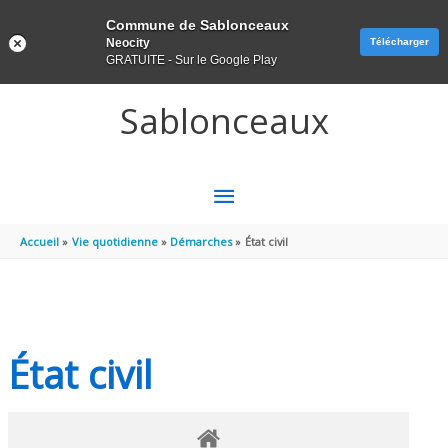
Panneau de gestion des cookies
Commune de Sablonceaux
Neocity
Télécharger
GRATUITE - Sur le Google Play
Aller au contenu
Aller au pied de page
Sablonceaux
MENU
PRINCIPAL
Accueil
Vie quotidienne
Démarches
État civil
État civil