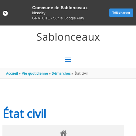
Panneau de gestion des cookies
Commune de Sablonceaux
Neocity
Télécharger
GRATUITE - Sur le Google Play
Aller au contenu
Aller au pied de page
Sablonceaux
MENU
PRINCIPAL
Accueil
Vie quotidienne
Démarches
État civil
État civil