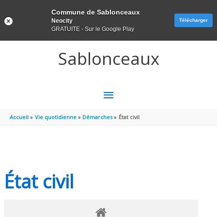
Panneau de gestion des cookies
Commune de Sablonceaux
Neocity
Télécharger
GRATUITE - Sur le Google Play
Aller au contenu
Aller au pied de page
Sablonceaux
MENU
PRINCIPAL
Accueil
Vie quotidienne
Démarches
État civil
État civil