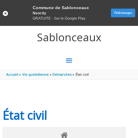
Panneau de gestion des cookies
Commune de Sablonceaux
Neocity
Télécharger
GRATUITE - Sur le Google Play
Aller au contenu
Aller au pied de page
Sablonceaux
MENU
PRINCIPAL
Accueil
Vie quotidienne
Démarches
État civil
État civil