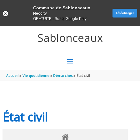
Panneau de gestion des cookies
Commune de Sablonceaux
Neocity
Télécharger
GRATUITE - Sur le Google Play
Aller au contenu
Aller au pied de page
Sablonceaux
MENU
PRINCIPAL
Accueil
Vie quotidienne
Démarches
État civil
État civil