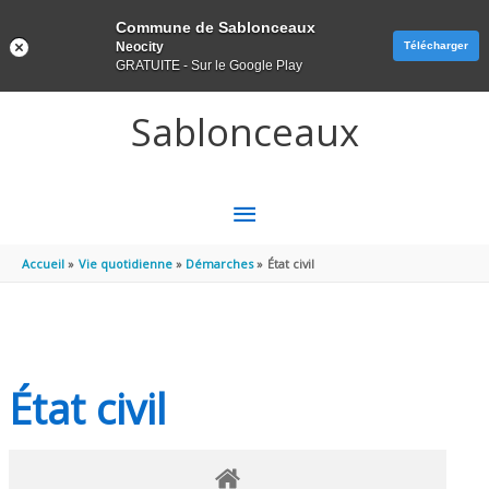
Panneau de gestion des cookies
Commune de Sablonceaux
Neocity
Télécharger
GRATUITE - Sur le Google Play
Aller au contenu
Aller au pied de page
Sablonceaux
MENU
PRINCIPAL
Accueil
Vie quotidienne
Démarches
État civil
État civil