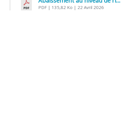
Abaissement au niveau de risque modéré de l’Influenza aviaire
PDF
| 135,82 Ko
| 22 Avril 2026