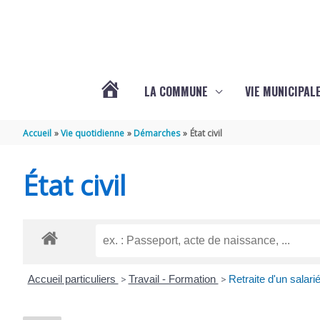
Aller au contenu
Aller au pied de page
LA COMMUNE
VIE MUNICIPAL
ACTUALITÉS
Accueil
Vie quotidienne
Démarches
État civil
DE
État civil
SABLONCEAUX
Accueil particuliers
>
Travail - Formation
>
Retraite d'un salari