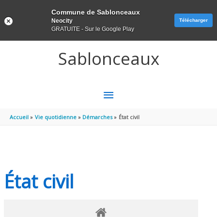
Panneau de gestion des cookies
Commune de Sablonceaux
Neocity
Télécharger
GRATUITE - Sur le Google Play
Aller au contenu
Aller au pied de page
Sablonceaux
MENU
PRINCIPAL
Accueil
Vie quotidienne
Démarches
État civil
État civil