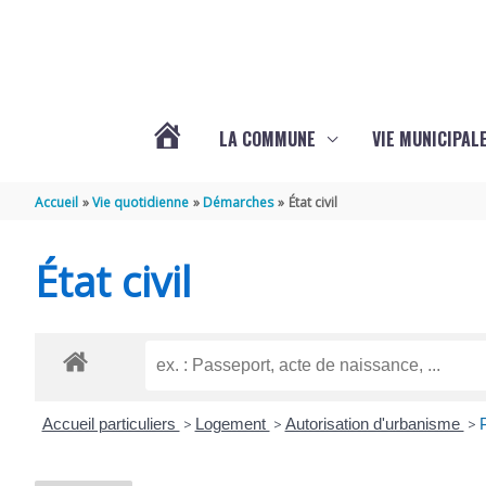
Aller au contenu
Aller au pied de page
LA COMMUNE
VIE MUNICIPAL
ACTUALITÉS
Accueil
Vie quotidienne
Démarches
État civil
DE
État civil
SABLONCEAUX
Accueil particuliers
>
Logement
>
Autorisation d'urbanisme
>