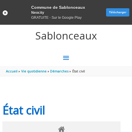
Panneau de gestion des cookies
Commune de Sablonceaux
Neocity
Télécharger
GRATUITE - Sur le Google Play
Aller au contenu
Aller au pied de page
Sablonceaux
MENU
PRINCIPAL
Accueil
Vie quotidienne
Démarches
État civil
État civil