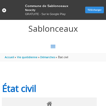
Panneau de gestion des cookies
Commune de Sablonceaux
Neocity
Télécharger
GRATUITE - Sur le Google Play
Aller au contenu
Aller au pied de page
Sablonceaux
MENU
PRINCIPAL
Accueil
Vie quotidienne
Démarches
État civil
État civil