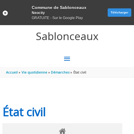
Panneau de gestion des cookies
Commune de Sablonceaux
Neocity
Télécharger
GRATUITE - Sur le Google Play
Aller au contenu
Aller au pied de page
Sablonceaux
MENU
PRINCIPAL
Accueil
Vie quotidienne
Démarches
État civil
État civil