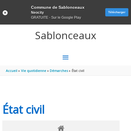
Panneau de gestion des cookies
Commune de Sablonceaux
Neocity
Télécharger
GRATUITE - Sur le Google Play
Aller au contenu
Aller au pied de page
Sablonceaux
MENU
PRINCIPAL
Accueil
Vie quotidienne
Démarches
État civil
État civil