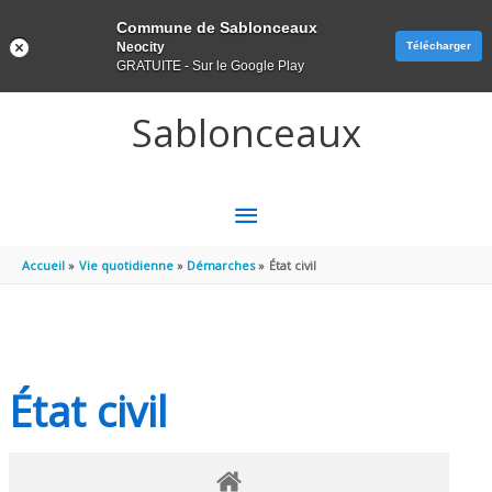
Panneau de gestion des cookies
Commune de Sablonceaux
Neocity
Télécharger
GRATUITE - Sur le Google Play
Aller au contenu
Aller au pied de page
Sablonceaux
MENU
PRINCIPAL
Accueil
Vie quotidienne
Démarches
État civil
État civil