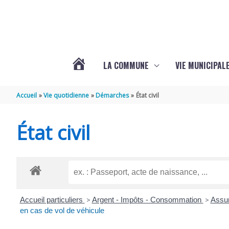
Aller au contenu
Aller au pied de page
LA COMMUNE
VIE MUNICIPAL
ACTUALITÉS
Accueil
Vie quotidienne
Démarches
État civil
DE
État civil
SABLONCEAUX
Accueil particuliers
>
Argent - Impôts - Consommation
>
Assur
en cas de vol de véhicule