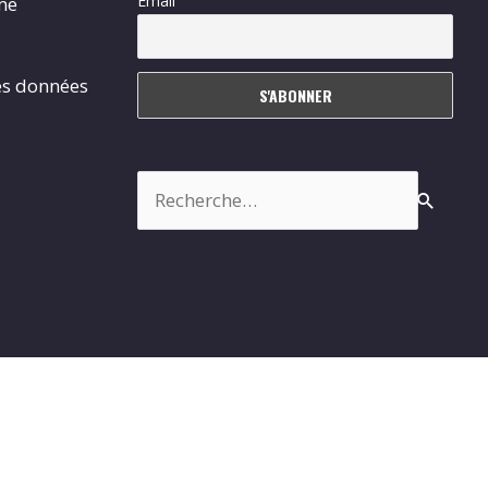
Email
rme
es données
Rechercher :