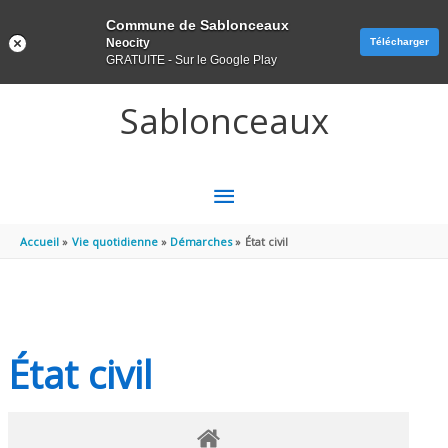
Panneau de gestion des cookies
Commune de Sablonceaux
Neocity
Télécharger
GRATUITE - Sur le Google Play
Aller au contenu
Aller au pied de page
Sablonceaux
MENU
PRINCIPAL
Accueil
Vie quotidienne
Démarches
État civil
État civil