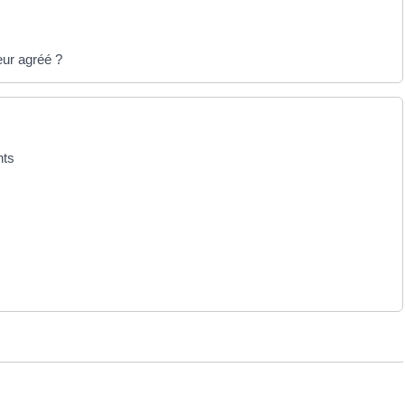
eur agréé ?
nts