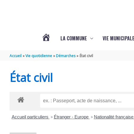
Aller au contenu
Aller au pied de page
LA COMMUNE
VIE MUNICIPAL
ACTUALITÉS
Accueil
Vie quotidienne
Démarches
État civil
DE
État civil
SABLONCEAUX
Accueil particuliers
>
Étranger - Europe
>
Nationalité français