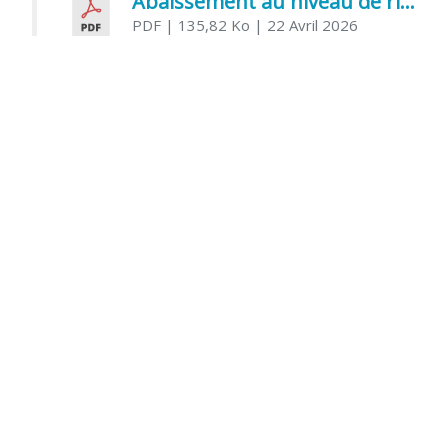
Abaissement au niveau de risque modéré de l’Influenza aviaire
PDF
| 135,82 Ko
| 22 Avril 2026