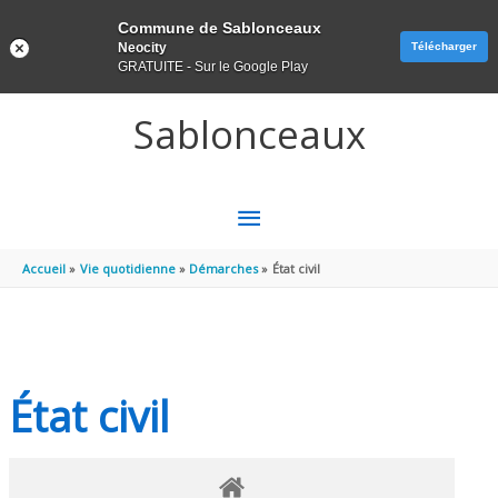
Panneau de gestion des cookies
Commune de Sablonceaux
Neocity
Télécharger
GRATUITE - Sur le Google Play
Aller au contenu
Aller au pied de page
Sablonceaux
MENU
PRINCIPAL
Accueil
Vie quotidienne
Démarches
État civil
État civil