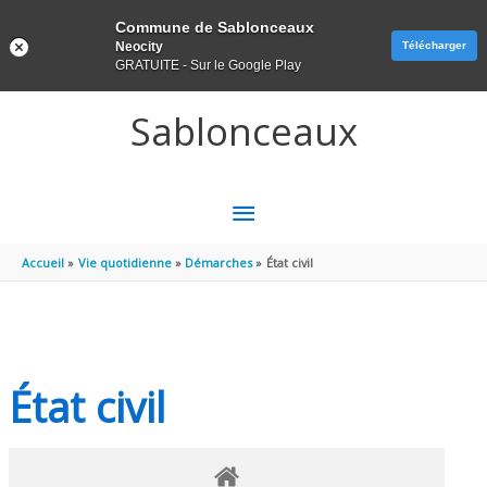
Panneau de gestion des cookies
Commune de Sablonceaux
Neocity
Télécharger
GRATUITE - Sur le Google Play
Aller au contenu
Aller au pied de page
Sablonceaux
MENU
PRINCIPAL
Accueil
Vie quotidienne
Démarches
État civil
État civil