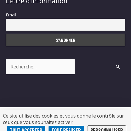
Lettre d’information
Email
Rechercher :
Ce site utilise des cookies et vous donne le contrôle sur
ceux que vous souhaitez activer.
Copyright © 2026
Sablonceaux
| Propulsé par Soluris
TOUT ACCEPTER
TOUT REFUSER
PERSONNALISER