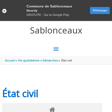
Panneau de gestion des cookies
Commune de Sablonceaux
Neocity
Télécharger
GRATUITE - Sur le Google Play
Aller au contenu
Aller au pied de page
Sablonceaux
MENU
PRINCIPAL
Accueil
Vie quotidienne
Démarches
État civil
État civil