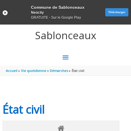
Panneau de gestion des cookies
Commune de Sablonceaux
Neocity
Télécharger
GRATUITE - Sur le Google Play
Aller au contenu
Aller au pied de page
Sablonceaux
MENU
PRINCIPAL
Accueil
Vie quotidienne
Démarches
État civil
État civil