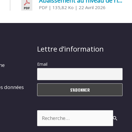
Abaissement au niveau de risque modéré de l’Influenza aviaire
PDF
| 135,82 Ko
| 22 Avril 2026
Lettre d’information
Email
rme
es données
Rechercher :