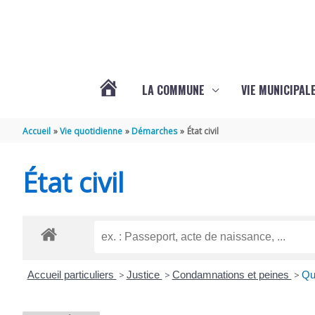
Aller au contenu
Aller au pied de page
LA COMMUNE
VIE MUNICIPAL
ACTUALITÉS
Accueil
Vie quotidienne
Démarches
État civil
DE
État civil
SABLONCEAUX
Accueil particuliers
>
Justice
>
Condamnations et peines
>
Que