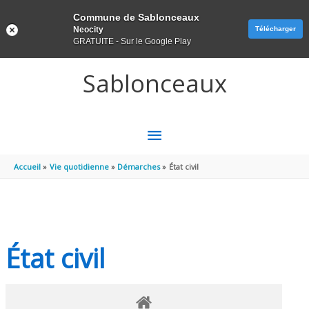
Panneau de gestion des cookies
Commune de Sablonceaux
Neocity
Télécharger
GRATUITE - Sur le Google Play
Aller au contenu
Aller au pied de page
Sablonceaux
MENU
PRINCIPAL
Accueil
Vie quotidienne
Démarches
État civil
État civil