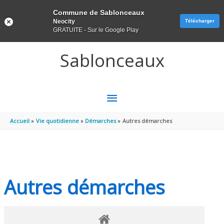
Panneau de gestion des cookies
Commune de Sablonceaux
Neocity
Télécharger
GRATUITE - Sur le Google Play
Aller au contenu
Aller au pied de page
Sablonceaux
MENU
PRINCIPAL
Accueil
Vie quotidienne
Démarches
Autres démarches
Autres démarches