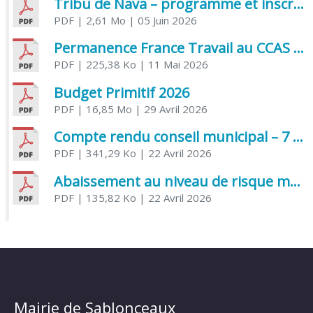
Tribu de Nava – programme et inscriptions été 2026
PDF
| 2,61 Mo
| 05 Juin 2026
Permanence France Travail au CCAS de Saujon Juin 2026
PDF
| 225,38 Ko
| 11 Mai 2026
Budget Primitif 2026
PDF
| 16,85 Mo
| 29 Avril 2026
Compte rendu conseil municipal – 7 avril 2026
PDF
| 341,29 Ko
| 22 Avril 2026
Abaissement au niveau de risque modéré de l’Influenza aviaire
PDF
| 135,82 Ko
| 22 Avril 2026
Mairie de Sablonceaux