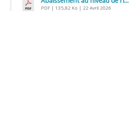
Abaissement au niveau de risque modéré de l’Influenza aviaire
PDF
| 135,82 Ko
| 22 Avril 2026