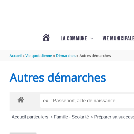
Aller au contenu
Aller au pied de page
LA COMMUNE
VIE MUNICIPAL
ACTUALITÉS
Accueil
Vie quotidienne
Démarches
Autres démarches
DE
Autres démarches
SABLONCEAUX
Accueil particuliers
>
Famille - Scolarité
>
Préparer sa success