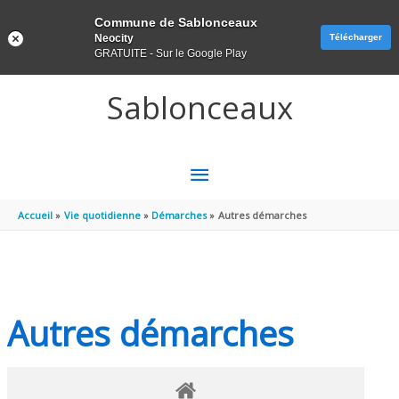
Panneau de gestion des cookies
Commune de Sablonceaux
Neocity
Télécharger
GRATUITE - Sur le Google Play
Aller au contenu
Aller au pied de page
Sablonceaux
MENU
PRINCIPAL
Accueil
Vie quotidienne
Démarches
Autres démarches
Autres démarches