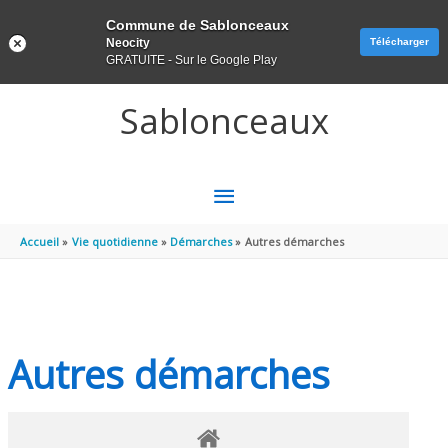
Panneau de gestion des cookies
Commune de Sablonceaux
Neocity
Télécharger
GRATUITE - Sur le Google Play
Aller au contenu
Aller au pied de page
Sablonceaux
MENU
PRINCIPAL
Accueil
Vie quotidienne
Démarches
Autres démarches
Autres démarches