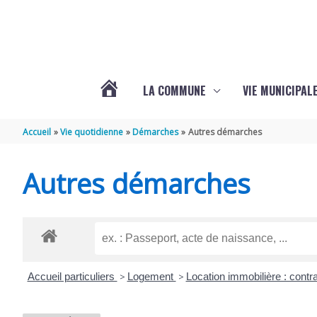
Aller au contenu
Aller au pied de page
LA COMMUNE
VIE MUNICIPAL
ACTUALITÉS
Accueil
Vie quotidienne
Démarches
Autres démarches
DE
Autres démarches
SABLONCEAUX
Accueil particuliers
>
Logement
>
Location immobilière : contra