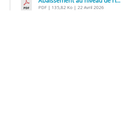
Abaissement au niveau de risque modéré de l’Influenza aviaire
PDF
| 135,82 Ko
| 22 Avril 2026