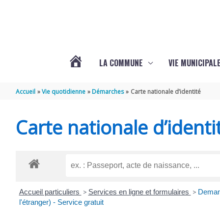
Aller au contenu
Aller au pied de page
LA COMMUNE
VIE MUNICIPAL
ACTUALITÉS
Accueil
Vie quotidienne
Démarches
Carte nationale d’identité
DE
Carte nationale d’identi
SABLONCEAUX
Accueil particuliers
>
Services en ligne et formulaires
>
Demand
l'étranger) - Service gratuit