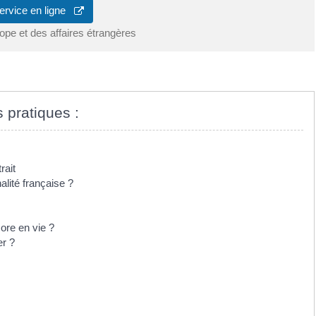
ervice en ligne
ope et des affaires étrangères
s pratiques :
rait
alité française ?
ore en vie ?
er ?