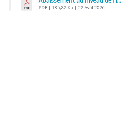
Abaissement au niveau de risque modéré de l’Influenza aviaire
PDF
| 135,82 Ko
| 22 Avril 2026