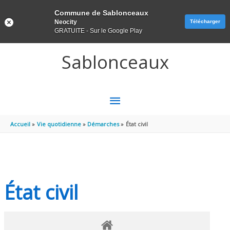
Panneau de gestion des cookies
Commune de Sablonceaux
Neocity
Télécharger
GRATUITE - Sur le Google Play
Aller au contenu
Aller au pied de page
Sablonceaux
MENU
PRINCIPAL
Accueil
Vie quotidienne
Démarches
État civil
État civil